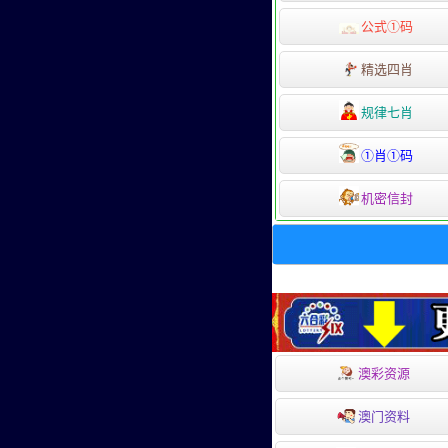
公式①码
精选四肖
规律七肖
①肖①码
机密信封
澳彩资源
澳门资料