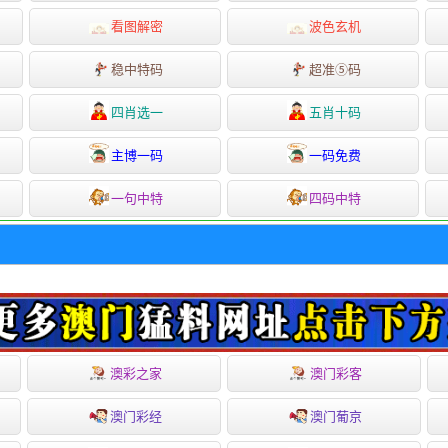
看图解密
波色玄机
稳中特码
超准⑤码
四肖选一
五肖十码
主博一码
一码免费
一句中特
四码中特
澳彩之家
澳门彩客
澳门彩经
澳门葡京