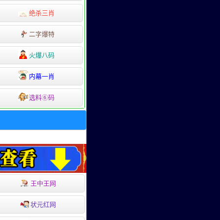
绝杀三肖
二字爆特
火爆八码
内幕一肖
选料⑥码
王中王网
状元红网