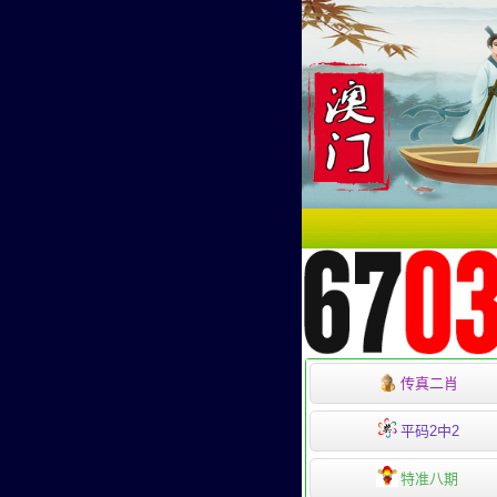
传真二肖
平码2中2
特准八期