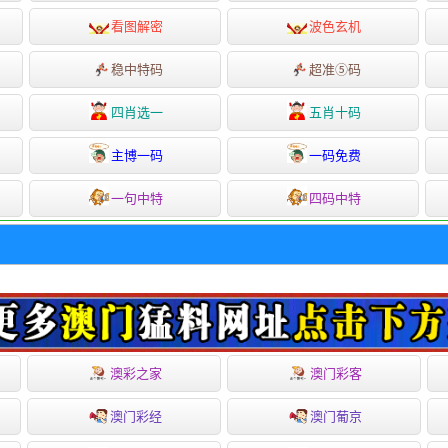
看图解密
波色玄机
稳中特码
超准⑤码
四肖选一
五肖十码
主博一码
一码免费
一句中特
四码中特
澳彩之家
澳门彩客
澳门彩经
澳门葡京