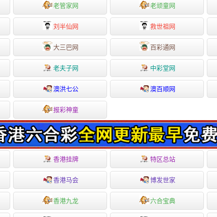
老管家网
老顽童网
刘半仙网
救世祖网
大三巴网
百彩通网
老夫子网
中彩堂网
澳洪七公
澳百顺网
报彩神童
香港挂牌
特区总站
香港马会
博发世家
香港九龙
六合宝典