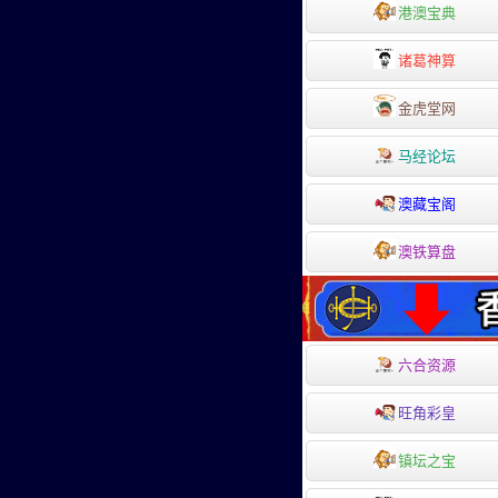
港澳宝典
诸葛神算
金虎堂网
马经论坛
澳藏宝阁
澳铁算盘
六合资源
旺角彩皇
镇坛之宝