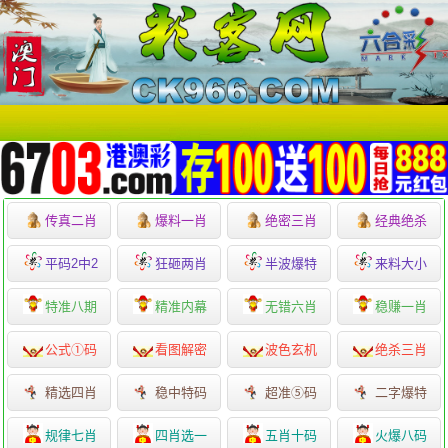
传真二肖
爆料一肖
绝密三肖
经典绝杀
平码2中2
狂砸两肖
半波爆特
来料大小
特准八期
精准内幕
无错六肖
稳赚一肖
公式①码
看图解密
波色玄机
绝杀三肖
精选四肖
稳中特码
超准⑤码
二字爆特
规律七肖
四肖选一
五肖十码
火爆八码