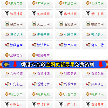
港澳宝典
老管家网
老顽童网
金多宝网
诸葛神算
刘半仙网
救世祖网
掌中彩网
金虎堂网
大三巴网
百彩通网
横财富网
马经论坛
老夫子网
中彩堂网
天机老人
澳藏宝阁
澳洪七公
澳百顺网
奇人中特
澳铁算盘
报彩神童
六合资源
香港挂牌
特区总站
香港跑狗
旺角彩皇
香港马会
博发世家
凤凰信息
镇坛之宝
香港九龙
六合宝典
香港华人
生财有道
亚视彩票
二四六彩
香港开奖