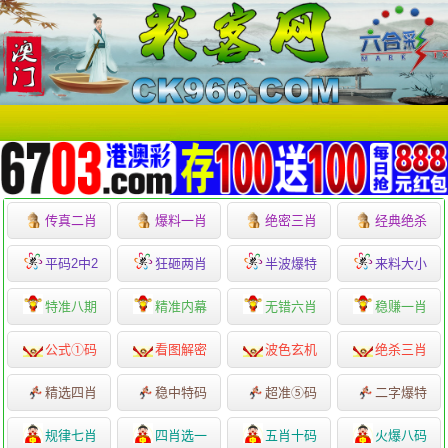
传真二肖
爆料一肖
绝密三肖
经典绝杀
平码2中2
狂砸两肖
半波爆特
来料大小
特准八期
精准内幕
无错六肖
稳赚一肖
公式①码
看图解密
波色玄机
绝杀三肖
精选四肖
稳中特码
超准⑤码
二字爆特
规律七肖
四肖选一
五肖十码
火爆八码