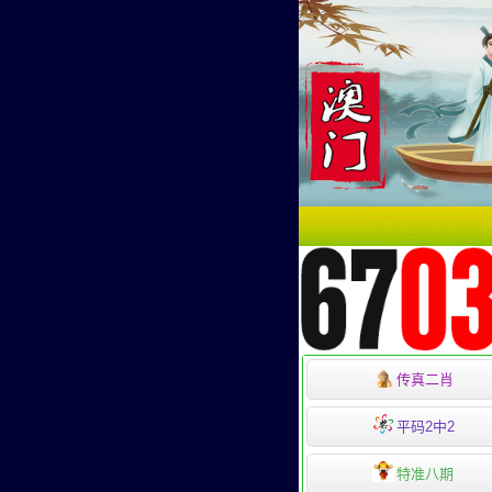
传真二肖
平码2中2
特准八期