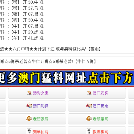
 :【猴】 开 30,牛 准
 :【猴】 开 37,马 准
 :【猪】 开 07,鼠 准
 :【狗】 开 30,牛 准
 :【牛】 开 07,鼠 准
 :【牛】 开 29,虎 准
 :【羊】 开 41,虎 准
雨精选★★六肖中特★★计划下注,敢与卖料试比高!【夜雨】
仁五肖☆5肖杀老曾☆牛仁五肖☆5肖杀老曾!【牛仁五肖】
澳彩之家
澳门彩客
澳门彩经
澳门葡京
老管家网
老顽童网
刘半仙网
救世祖网