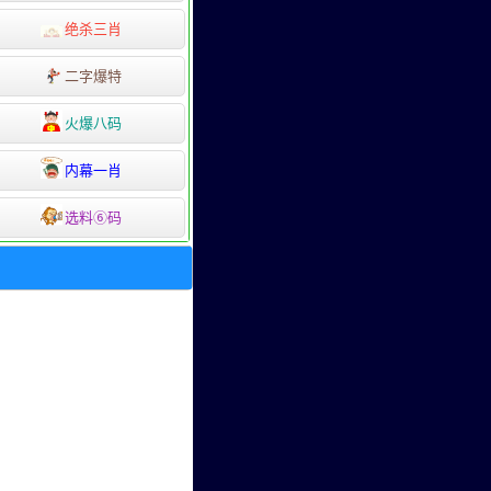
绝杀三肖
二字爆特
火爆八码
内幕一肖
选料⑥码
】