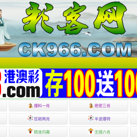
爆料一肖
绝密三肖
狂砸两肖
半波爆特
精准内幕
无错六肖