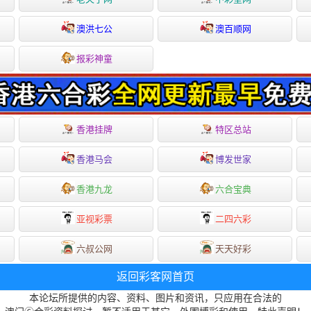
澳洪七公
澳百顺网
报彩神童
香港挂牌
特区总站
香港马会
博发世家
香港九龙
六合宝典
亚视彩票
二四六彩
六叔公网
天天好彩
返回彩客网首页
本论坛所提供的内容、资料、图片和资讯，只应用在合法的