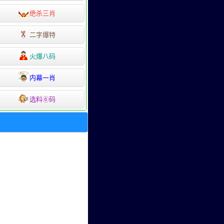
绝杀三肖
二字爆特
火爆八码
内幕一肖
选料⑥码