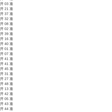
开 03 准
开 21 准
开 37 准
开 32 准
开 08 准
开 02 准
开 39 准
开 16 准
开 40 准
开 01 准
开 07 准
开 41 准
开 41 准
开 45 准
开 31 准
开 27 准
开 48 准
开 13 准
开 42 准
开 05 准
开 43 准
开 44 准