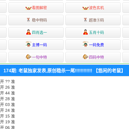
看图解密
波色玄机
稳中特码
超准⑤码
四肖选一
五肖十码
主博一码
一码免费
一句中特
四码中特
174期: 老鼠独家发表,原创稳杀一尾!!!!!!!!!!!! 【悠闲的老鼠】
开 ?? 准
开 26 准
开 44 准
开 28 准
开 03 准
开 24 准
开 15 准
开 19 准
开 06 准