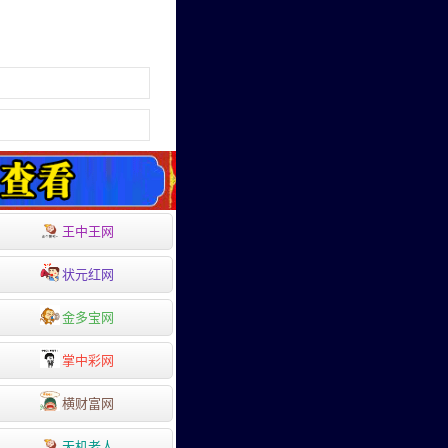
王中王网
状元红网
金多宝网
掌中彩网
横财富网
天机老人