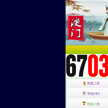
传真二肖
平码2中2
特准八期