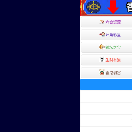
六合资源
旺角彩皇
镇坛之宝
生财有道
香港创富