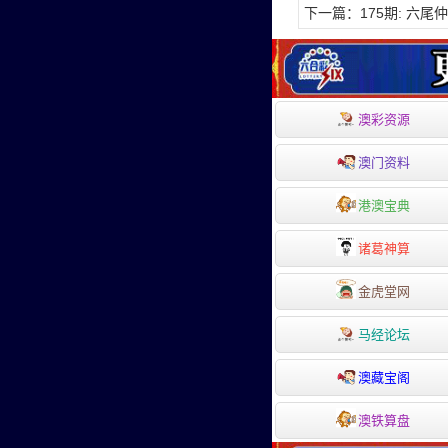
下一篇：
175期: 六尾
澳彩资源
澳门资料
港澳宝典
诸葛神算
金虎堂网
马经论坛
澳藏宝阁
澳铁算盘