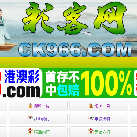
爆料一肖
绝密三肖
狂砸两肖
半波爆特
精准内幕
无错六肖