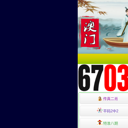
传真二肖
平码2中2
特准八期