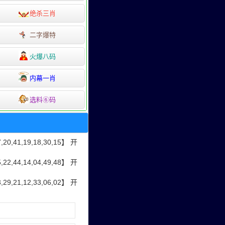
绝杀三肖
二字爆特
火爆八码
内幕一肖
选料⑥码
20,41,19,18,30,15】 开
5,22,44,14,04,49,48】 开
03,29,21,12,33,06,02】 开