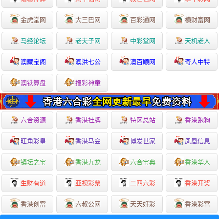
金虎堂网
大三巴网
百彩通网
横财富网
马经论坛
老夫子网
中彩堂网
天机老人
澳藏宝阁
澳洪七公
澳百顺网
奇人中特
澳铁算盘
报彩神童
六合资源
香港挂牌
特区总站
香港跑狗
旺角彩皇
香港马会
博发世家
凤凰信息
镇坛之宝
香港九龙
六合宝典
香港华人
生财有道
亚视彩票
二四六彩
香港开奖
香港创富
六叔公网
天天好彩
香港彩富