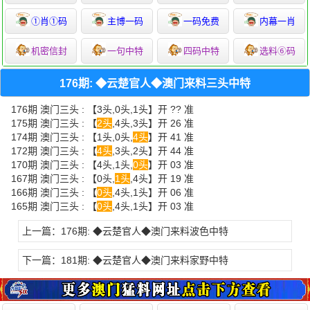
①肖①码
主博一码
一码免费
内幕一肖
机密信封
一句中特
四码中特
选料⑥码
176期: ◆云楚官人◆澳门来料三头中特
176期 澳门三头 : 【3头,0头,1头】开 ?? 准
175期 澳门三头 : 【
2头
,4头,3头】开 26 准
174期 澳门三头 : 【1头,0头,
4头
】开 41 准
172期 澳门三头 : 【
4头
,3头,2头】开 44 准
170期 澳门三头 : 【4头,1头,
0头
】开 03 准
167期 澳门三头 : 【0头,
1头
,4头】开 19 准
166期 澳门三头 : 【
0头
,4头,1头】开 06 准
165期 澳门三头 : 【
0头
,4头,1头】开 03 准
上一篇：
176期: ◆云楚官人◆澳门来料波色中特
下一篇：
181期: ◆云楚官人◆澳门来料家野中特