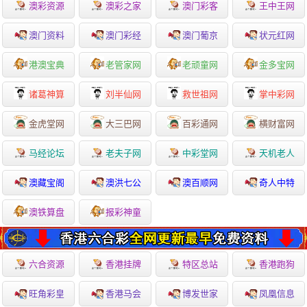
澳彩资源
澳彩之家
澳门彩客
王中王网
澳门资料
澳门彩经
澳门葡京
状元红网
港澳宝典
老管家网
老顽童网
金多宝网
诸葛神算
刘半仙网
救世祖网
掌中彩网
金虎堂网
大三巴网
百彩通网
横财富网
马经论坛
老夫子网
中彩堂网
天机老人
澳藏宝阁
澳洪七公
澳百顺网
奇人中特
澳铁算盘
报彩神童
六合资源
香港挂牌
特区总站
香港跑狗
旺角彩皇
香港马会
博发世家
凤凰信息