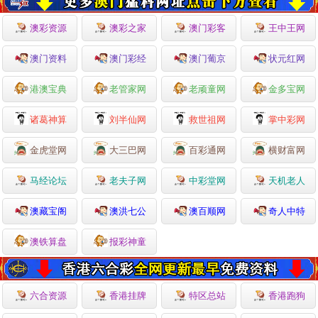
澳彩资源
澳彩之家
澳门彩客
王中王网
澳门资料
澳门彩经
澳门葡京
状元红网
港澳宝典
老管家网
老顽童网
金多宝网
诸葛神算
刘半仙网
救世祖网
掌中彩网
金虎堂网
大三巴网
百彩通网
横财富网
马经论坛
老夫子网
中彩堂网
天机老人
澳藏宝阁
澳洪七公
澳百顺网
奇人中特
澳铁算盘
报彩神童
六合资源
香港挂牌
特区总站
香港跑狗