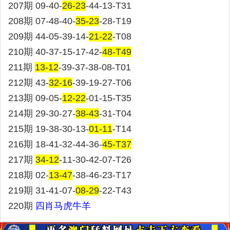
207期 09-40-
26-23
-44-13-T31
208期 07-48-40-
35-23
-28-T19
209期 44-05-39-14-
21-22
-T08
210期 40-37-15-17-42-
48-T49
211期
13-12
-39-37-38-08-T01
212期 43-
32-16
-39-19-27-T06
213期 09-05-
12-22
-01-15-T35
214期 29-30-27-
38-43
-31-T04
215期 19-38-30-13-
01-11
-T14
216期 18-41-32-44-36-
45-T37
217期
34-12
-11-30-42-07-T26
218期 02-
13-47
-38-46-23-T17
219期 31-41-07-
08-29
-22-T43
220期
四肖马虎牛羊