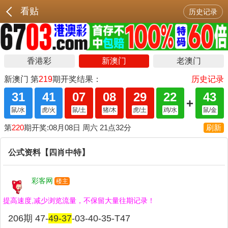
看贴
历史记录
公式资料【四肖中特】
彩客网
楼主
提高速度,减少浏览流量，不保留大量往期记录！
206期 47-
49-37
-03-40-35-T47