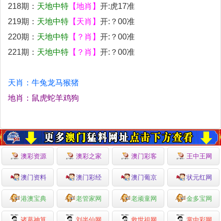
218期：
天地中特
【地肖】
开:虎17准
219期：
天地中特
【天肖】
开:？00准
220期：
天地中特
【？肖】
开:？00准
221期：
天地中特
【？肖】
开:？00准
天肖：牛兔龙马猴猪
地肖：鼠虎蛇羊鸡狗
澳彩资源
澳彩之家
澳门彩客
王中王网
澳门资料
澳门彩经
澳门葡京
状元红网
港澳宝典
老管家网
老顽童网
金多宝网
诸葛神算
刘半仙网
救世祖网
掌中彩网