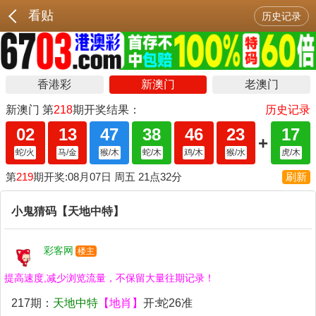
看贴
历史记录
小鬼猜码【天地中特】
彩客网
楼主
提高速度,减少浏览流量，不保留大量往期记录！
217期：
天地中特
【地肖】
开:蛇26准