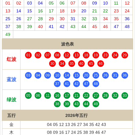
01
02
03
04
05
06
07
08
09
10
11
12
13
14
15
16
17
18
19
20
21
22
23
24
25
26
27
28
29
30
31
32
33
34
35
36
37
38
39
40
41
42
43
44
45
46
47
48
49
波色表
01
02
07
08
12
13
18
19
23
24
29
红波
30
34
35
40
45
46
03
04
09
10
14
15
20
25
26
31
36
蓝波
37
41
42
47
48
05
06
11
16
17
21
22
27
28
32
33
绿波
38
39
43
44
49
五行
2026年五行
金
04 05 12 13 26 27 34 35 42 43
木
08 09 16 17 24 25 38 39 46 47