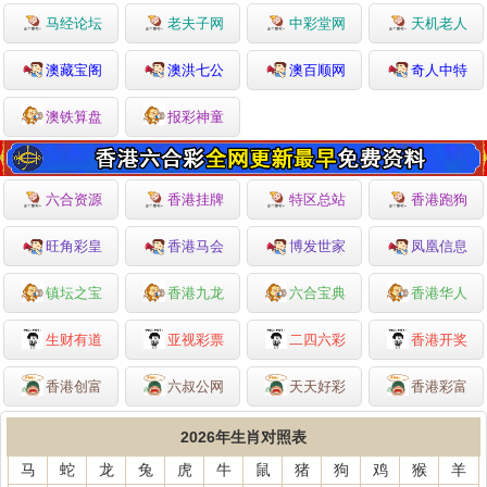
马经论坛
老夫子网
中彩堂网
天机老人
澳藏宝阁
澳洪七公
澳百顺网
奇人中特
澳铁算盘
报彩神童
六合资源
香港挂牌
特区总站
香港跑狗
旺角彩皇
香港马会
博发世家
凤凰信息
镇坛之宝
香港九龙
六合宝典
香港华人
生财有道
亚视彩票
二四六彩
香港开奖
香港创富
六叔公网
天天好彩
香港彩富
2026年生肖对照表
马
蛇
龙
兔
虎
牛
鼠
猪
狗
鸡
猴
羊