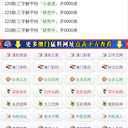
220期:三字解平特
『小老虎』
开0000准
221期:三字解平特
『研究中』
开0000准
222期:三字解平特
『研究中』
开0000准
223期:三字解平特
『研究中』
开0000准
澳彩资源
澳彩之家
澳门彩客
王中王网
澳门资料
澳门彩经
澳门葡京
状元红网
港澳宝典
老管家网
老顽童网
金多宝网
诸葛神算
刘半仙网
救世祖网
掌中彩网
金虎堂网
大三巴网
百彩通网
横财富网
马经论坛
老夫子网
中彩堂网
天机老人