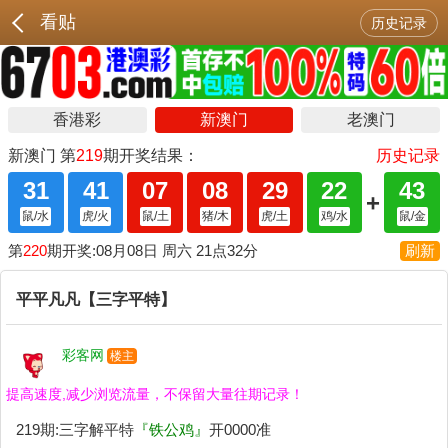
看贴
历史记录
平平凡凡【三字平特】
彩客网
楼主
提高速度,减少浏览流量，不保留大量往期记录！
219期:三字解平特
『铁公鸡』
开0000准