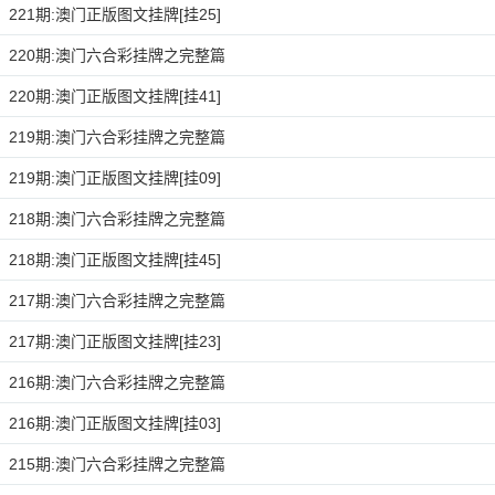
221期:澳门正版图文挂牌[挂25]
220期:澳门六合彩挂牌之完整篇
220期:澳门正版图文挂牌[挂41]
219期:澳门六合彩挂牌之完整篇
219期:澳门正版图文挂牌[挂09]
218期:澳门六合彩挂牌之完整篇
218期:澳门正版图文挂牌[挂45]
217期:澳门六合彩挂牌之完整篇
217期:澳门正版图文挂牌[挂23]
216期:澳门六合彩挂牌之完整篇
216期:澳门正版图文挂牌[挂03]
215期:澳门六合彩挂牌之完整篇