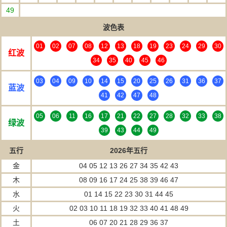
49
波色表
01
02
07
08
12
13
18
19
23
24
29
30
红波
34
35
40
45
46
03
04
09
10
14
15
20
25
26
31
36
37
蓝波
41
42
47
48
05
06
11
16
17
21
22
27
28
32
33
38
绿波
39
43
44
49
五行
2026年五行
金
04 05 12 13 26 27 34 35 42 43
木
08 09 16 17 24 25 38 39 46 47
水
01 14 15 22 23 30 31 44 45
火
02 03 10 11 18 19 32 33 40 41 48 49
土
06 07 20 21 28 29 36 37