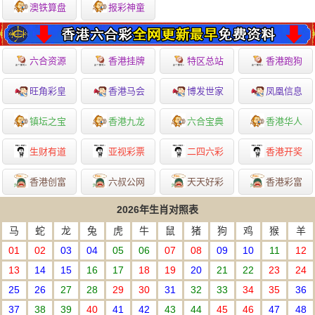
澳铁算盘
报彩神童
六合资源
香港挂牌
特区总站
香港跑狗
旺角彩皇
香港马会
博发世家
凤凰信息
镇坛之宝
香港九龙
六合宝典
香港华人
生财有道
亚视彩票
二四六彩
香港开奖
香港创富
六叔公网
天天好彩
香港彩富
2026年生肖对照表
马
蛇
龙
兔
虎
牛
鼠
猪
狗
鸡
猴
羊
01
02
03
04
05
06
07
08
09
10
11
12
13
14
15
16
17
18
19
20
21
22
23
24
25
26
27
28
29
30
31
32
33
34
35
36
37
38
39
40
41
42
43
44
45
46
47
48