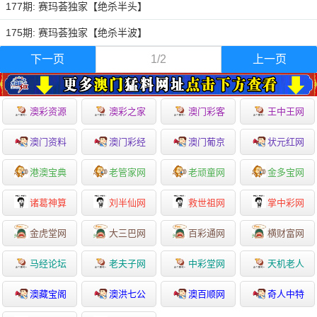
177期: 赛玛荟独家【绝杀半头】
175期: 赛玛荟独家【绝杀半波】
下一页
1/2
上一页
澳彩资源
澳彩之家
澳门彩客
王中王网
澳门资料
澳门彩经
澳门葡京
状元红网
港澳宝典
老管家网
老顽童网
金多宝网
诸葛神算
刘半仙网
救世祖网
掌中彩网
金虎堂网
大三巴网
百彩通网
横财富网
马经论坛
老夫子网
中彩堂网
天机老人
澳藏宝阁
澳洪七公
澳百顺网
奇人中特