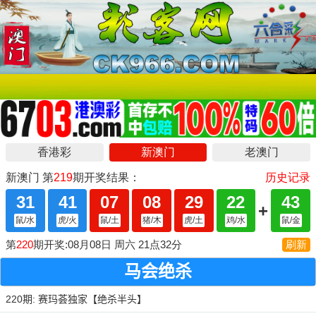
马会绝杀
220期: 赛玛荟独家【绝杀半头】