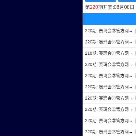
220期: 赛玛会㊣管方网
220期: 赛玛会㊣管方网
218期: 赛玛会㊣管方网
220期: 赛玛会㊣管方网
220期: 赛玛会㊣管方网
220期: 赛玛会㊣管方网
220期: 赛玛会㊣管方网
220期: 赛玛会㊣管方网
220期: 赛玛会㊣管方网
220期: 赛玛会㊣管方网→