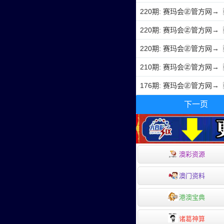
220期: 赛玛会㊣管方网
220期: 赛玛会㊣管方网
220期: 赛玛会㊣管方网→
210期: 赛玛会㊣管方网
176期: 赛玛会㊣管方网
下一页
澳彩资源
澳门资料
港澳宝典
诸葛神算