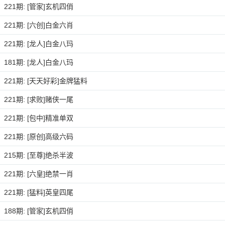
221期: [管家]玄机四俏
221期: [六创]白金六肖
221期: [龙人]白金八玛
181期: [龙人]白金八玛
221期: [天天好彩]金牌猛料
221期: [求败]赌侠一尾
221期: [包中]精准单双
221期: [原创]高级六码
215期: [至尊]绝杀半波
221期: [六皇]绝禁一肖
221期: [猛料]英皇四尾
188期: [管家]玄机四俏