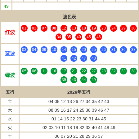
49
波色表
01
02
07
08
12
13
18
19
23
24
29
30
红波
34
35
40
45
46
03
04
09
10
14
15
20
25
26
31
36
37
蓝波
41
42
47
48
05
06
11
16
17
21
22
27
28
32
33
38
绿波
39
43
44
49
五行
2026年五行
金
04 05 12 13 26 27 34 35 42 43
木
08 09 16 17 24 25 38 39 46 47
水
01 14 15 22 23 30 31 44 45
火
02 03 10 11 18 19 32 33 40 41 48 49
土
06 07 20 21 28 29 36 37