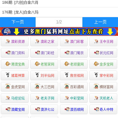
186期: [六创]白金六肖
176期: [龙人]白金八玛
下一页
1/2
上一页
澳彩资源
澳彩之家
澳门彩客
王中王网
澳门资料
澳门彩经
澳门葡京
状元红网
港澳宝典
老管家网
老顽童网
金多宝网
诸葛神算
刘半仙网
救世祖网
掌中彩网
金虎堂网
大三巴网
百彩通网
横财富网
马经论坛
老夫子网
中彩堂网
天机老人
澳藏宝阁
澳洪七公
澳百顺网
奇人中特