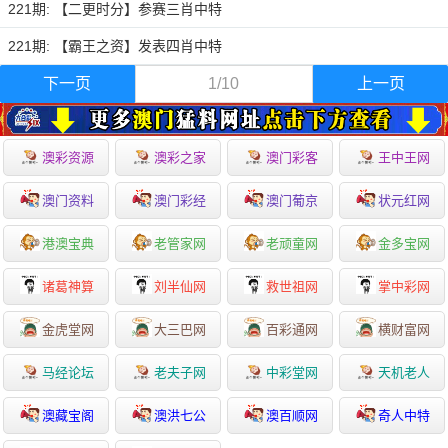
221期: 【二更时分】参赛三肖中特
221期: 【霸王之资】发表四肖中特
下一页
1/10
上一页
澳彩资源
澳彩之家
澳门彩客
王中王网
澳门资料
澳门彩经
澳门葡京
状元红网
港澳宝典
老管家网
老顽童网
金多宝网
诸葛神算
刘半仙网
救世祖网
掌中彩网
金虎堂网
大三巴网
百彩通网
横财富网
马经论坛
老夫子网
中彩堂网
天机老人
澳藏宝阁
澳洪七公
澳百顺网
奇人中特