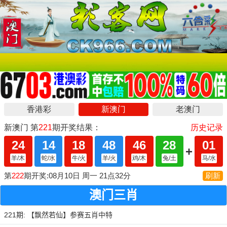
澳门三肖
221期: 【飘然若仙】参赛五肖中特