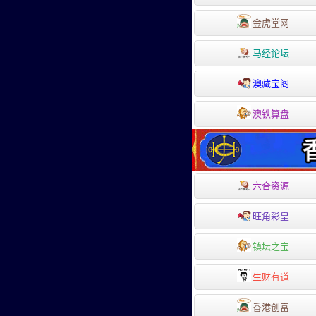
金虎堂网
马经论坛
澳藏宝阁
澳铁算盘
六合资源
旺角彩皇
镇坛之宝
生财有道
香港创富