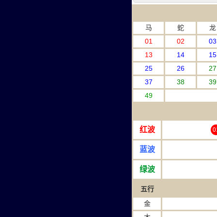
马
蛇
龙
01
02
03
13
14
15
25
26
27
37
38
39
49
红波
0
蓝波
绿波
五行
金
木