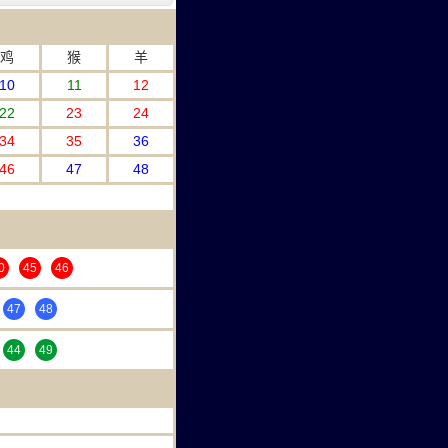
鸡
猴
羊
10
11
12
22
23
24
34
35
36
46
47
48
0
45
46
47
48
44
49