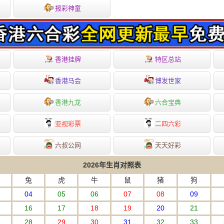
报彩神童
香港挂牌
特区总站
香港马会
博发世家
香港九龙
六合宝典
亚视彩票
二四六彩
六叔公网
天天好彩
2026年生肖对照表
兔
虎
牛
鼠
猪
狗
04
05
06
07
08
09
16
17
18
19
20
21
28
29
30
31
32
33