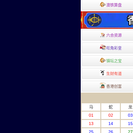
澳铁算盘
六合资源
旺角彩皇
镇坛之宝
生财有道
香港创富
马
蛇
龙
01
02
03
13
14
15
25
26
27