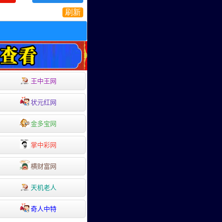
王中王网
状元红网
金多宝网
掌中彩网
横财富网
天机老人
奇人中特