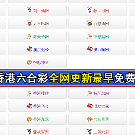
刘半仙网
救世祖网
大三巴网
百彩通网
老夫子网
中彩堂网
澳洪七公
澳百顺网
报彩神童
香港挂牌
特区总站
香港马会
博发世家
香港九龙
六合宝典
亚视彩票
二四六彩