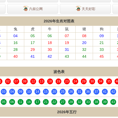
六叔公网
天天好彩
2026年生肖对照表
龙
兔
虎
牛
鼠
猪
狗
3
04
05
06
07
08
09
5
16
17
18
19
20
21
7
28
29
30
31
32
33
9
40
41
42
43
44
45
波色表
1
02
07
08
12
13
18
19
23
24
29
30
34
35
4
03
04
09
10
14
15
20
25
26
31
36
37
41
42
05
06
11
16
17
21
22
27
28
32
33
38
39
43
2026年五行