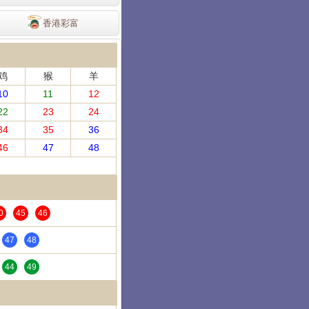
香港彩富
鸡
猴
羊
10
11
12
22
23
24
34
35
36
46
47
48
0
45
46
47
48
44
49