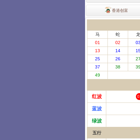
香港创富
马
蛇
01
02
0
13
14
1
25
26
2
37
38
3
49
红波
0
蓝波
绿波
五行