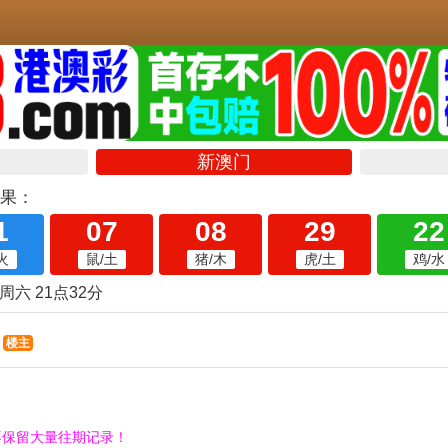
楼主
不保留大量往期记录！