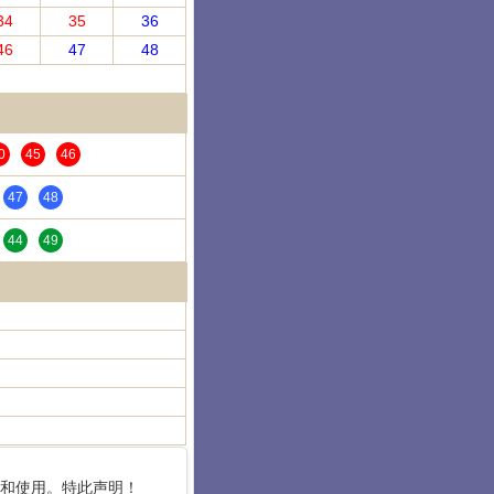
34
35
36
46
47
48
0
45
46
47
48
44
49
和使用。特此声明！