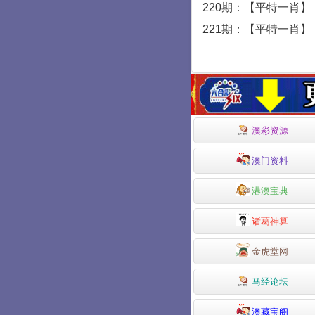
220期：【平特一肖】
221期：【平特一肖】
澳彩资源
澳门资料
港澳宝典
诸葛神算
金虎堂网
马经论坛
澳藏宝阁