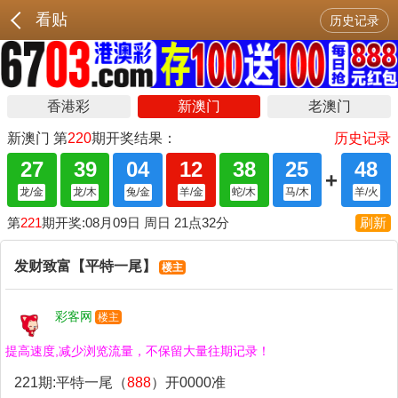
看贴
历史记录
发财致富【平特一尾】
楼主
彩客网
楼主
提高速度,减少浏览流量，不保留大量往期记录！
221期:平特一尾（
888
）开0000准