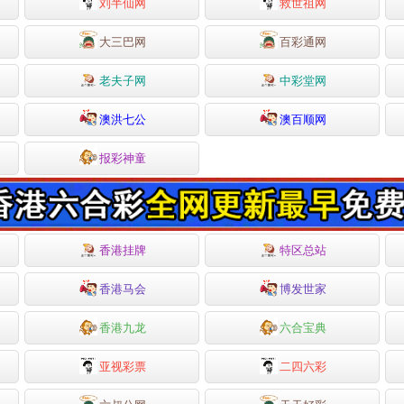
刘半仙网
救世祖网
大三巴网
百彩通网
老夫子网
中彩堂网
澳洪七公
澳百顺网
报彩神童
香港挂牌
特区总站
香港马会
博发世家
香港九龙
六合宝典
亚视彩票
二四六彩