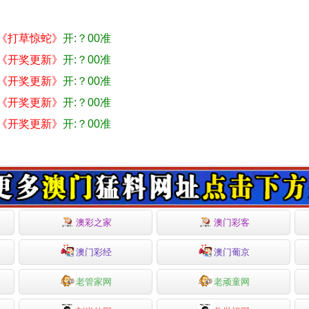
《打草惊蛇》
开:？00准
《开奖更新》
开:？00准
《开奖更新》
开:？00准
《开奖更新》
开:？00准
《开奖更新》
开:？00准
澳彩之家
澳门彩客
澳门彩经
澳门葡京
老管家网
老顽童网