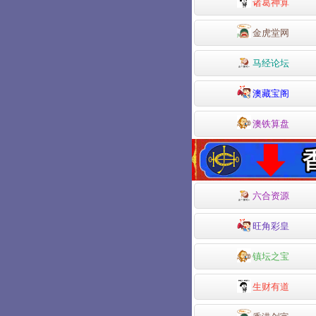
诸葛神算
金虎堂网
马经论坛
澳藏宝阁
澳铁算盘
六合资源
旺角彩皇
镇坛之宝
生财有道