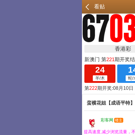
看贴
蛮横花姐【成语平特】
彩客网
楼主
提高速度,减少浏览流量，