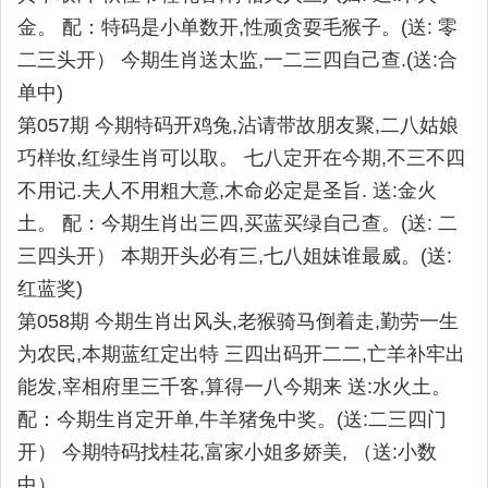
金。 配：特码是小单数开,性顽贪耍毛猴子。(送: 零
二三头开） 今期生肖送太监,一二三四自己查.(送:合
单中)
第057期 今期特码开鸡兔,沾请带故朋友聚,二八姑娘
巧样妆,红绿生肖可以取。 七八定开在今期,不三不四
不用记.夫人不用粗大意,木命必定是圣旨. 送:金火
土。 配：今期生肖出三四,买蓝买绿自己查。(送: 二
三四头开） 本期开头必有三,七八姐妹谁最威。(送:
红蓝奖)
第058期 今期生肖出风头,老猴骑马倒着走,勤劳一生
为农民,本期蓝红定出特 三四出码开二二,亡羊补牢出
能发,宰相府里三千客,算得一八今期来 送:水火土。
配：今期生肖定开单,牛羊猪兔中奖。(送:二三四门
开） 今期特码找桂花,富家小姐多娇美, （送:小数
中）