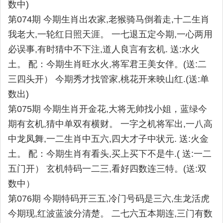
数中)
第074期 今期生肖出农家,老猴骑马倒着走,十二生肖
我老大,一轮红日照天涯。 一七退五定今期,一心两用
必误事,有时猜中不下注,道人良言有玄机. 送:水火
土。 配：今期生肖旺水火,将军君王美女伴。(送:二
三四头开） 今期秀才找管家,桃花开来映山红.(送:单
数出)
第075期 今期生肖开金花,大将无帅找小姐，蓝绿今
期有玄机,猜中单双有横财。 一字之机将军出,一八高
中龙凤舞,一二生肖中五六,四大才子中状元. 送:火金
土。 配：今期生肖有看头,买上买下不是牛.( 送:一二
五门开） 玄机特码一二三,看好四数连三特。(送:双
数中）
第076期 今期特码开三五,冷门号码是三六,生龙活虎
今期现,红波蓝波分清楚。 二七六五本期连,三门有数