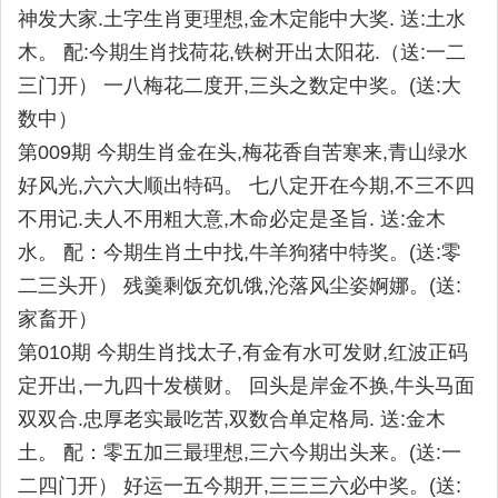
神发大家.土字生肖更理想,金木定能中大奖. 送:土水
木。 配:今期生肖找荷花,铁树开出太阳花.（送:一二
三门开） 一八梅花二度开,三头之数定中奖。(送:大
数中）
第009期 今期生肖金在头,梅花香自苦寒来,青山绿水
好风光,六六大顺出特码。 七八定开在今期,不三不四
不用记.夫人不用粗大意,木命必定是圣旨. 送:金木
水。 配：今期生肖土中找,牛羊狗猪中特奖。(送:零
二三头开） 残羹剩饭充饥饿,沦落风尘姿婀娜。(送:
家畜开）
第010期 今期生肖找太子,有金有水可发财,红波正码
定开出,一九四十发横财。 回头是岸金不换,牛头马面
双双合.忠厚老实最吃苦,双数合单定格局. 送:金木
土。 配：零五加三最理想,三六今期出头来。(送:一
二四门开） 好运一五今期开,三三三六必中奖。(送: