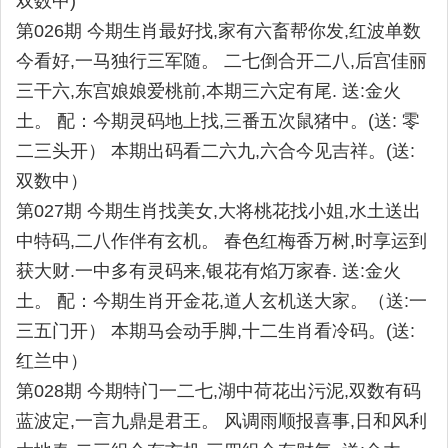
双数中)
第026期 今期生肖最好找,家有六畜帮你发,红波单数
今看好,一马独行三军随。 二七倒合开二八,后宫佳丽
三干六,东宫娘娘爱桃前,本期三六定有尾. 送:金火
土。 配：今期灵码地上找,三番五次鼠猪中。(送: 零
二三头开） 本期出码看二六九,六合今见吉祥。(送:
双数中）
第027期 今期生肖找美女,大将桃花找小姐,水土送出
中特码,二八作伴有玄机。 春色红梅香万树,时享运到
获大财.一中多有灵码来,银花有焰万家春. 送:金火
土。 配：今期生肖开金花,道人玄机送大家。（送:一
三五门开） 本期马会动手脚,十二生肖看冷码。(送:
红兰中）
第028期 今期特门一二七,湖中荷花出污泥,双数有码
蓝波定,一言九鼎是君王。 风调雨顺报喜事,日和风利