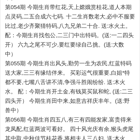
第054期 今期生肖带红花,天上嫦娥赏桂花,道人本期
点灵码,二五合成六七码. 十二生肖数老大,必中不服要
比过,老少齐聚猜特码,八九兄弟二十合. 送:水火土。
配：今期生肖找包公,二三门中出特码。(送:一二四头
开） 六九之尾不可少,要红要绿自己挑。(送:大数
中）
第055期 今期生肖出风头,勤劳一生为农民,红蓝特码
送大家,三三有缘结伴来。 买彩运气很重要,白姐*特
都不要,七嘴八舌讲不清,争强斗胜闹纷纷. 送:木火
水。 配：今期生肖开土金,有钱莫买鼠和蛇, (送:二三
四头开） 今期生肖田中来,如意吉祥庆丰年。(送:野
兽中）
第056期 今期生肖四五八,有三有四能发家,富贵得来
龙凤配,红蓝两波可看好。 四十风光庆有余,猴头虎尾
其中取,中秋佳节桂花香,将相夫人三八妇. 送:木火