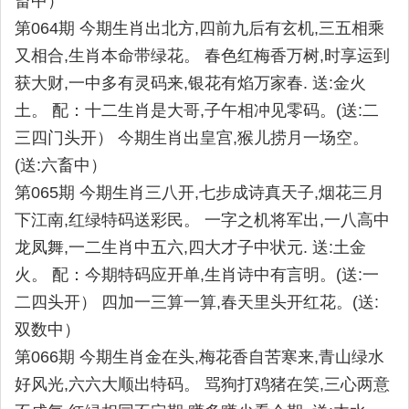
畜中）
第064期 今期生肖出北方,四前九后有玄机,三五相乘
又相合,生肖本命带绿花。 春色红梅香万树,时享运到
获大财,一中多有灵码来,银花有焰万家春. 送:金火
土。 配：十二生肖是大哥,子午相冲见零码。(送:二
三四门头开） 今期生肖出皇宫,猴儿捞月一场空。
(送:六畜中）
第065期 今期生肖三八开,七步成诗真天子,烟花三月
下江南,红绿特码送彩民。 一字之机将军出,一八高中
龙凤舞,一二生肖中五六,四大才子中状元. 送:土金
火。 配：今期特码应开单,生肖诗中有言明。(送:一
二四头开） 四加一三算一算,春天里头开红花。(送:
双数中）
第066期 今期生肖金在头,梅花香自苦寒来,青山绿水
好风光,六六大顺出特码。 骂狗打鸡猪在笑,三心两意