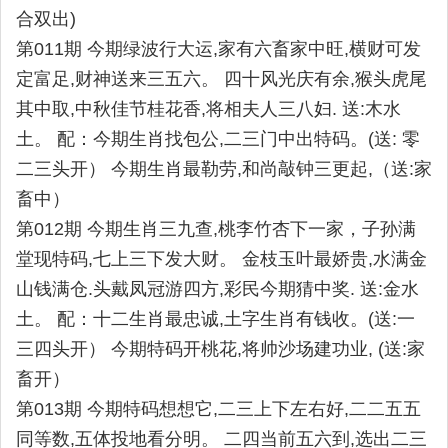
合双出)
第011期 今期绿波行大运,家有六畜家中旺,横财可发
定富足,财神送来三五六。 四十风光庆有余,猴头虎尾
其中取,中秋佳节桂花香,将相夫人三八妇. 送:木水
土。 配：今期生肖找包公,二三门中出特码。(送: 零
二三头开） 今期生肖最勒劳,和尚敲钟三更起,（送:家
畜中）
第012期 今期生肖三九查,桃李竹杏下一家，子孙满
堂现特码,七上三下发大财。 金枝玉叶最娇贵,水满金
山钱满仓.头戴凤冠游四方,彩民今期猜中奖. 送:金水
土。 配：十二生肖最忠诚,土字生肖有钱收。(送:一
三四头开） 今期特码开桃花,将帅沙场建功业, (送:家
畜开）
第013期 今期特码想想它,二三上下左右好,二二五五
同等数,五体投地看分明。 二四当前五六到,选出二三