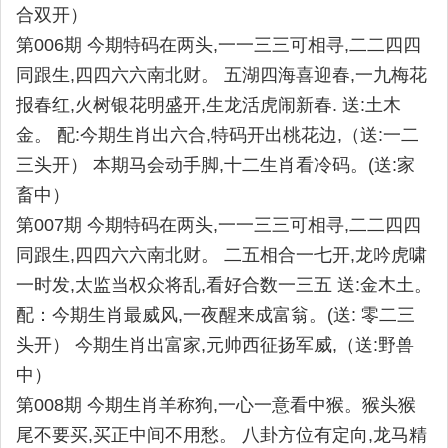
合双开）
第006期 今期特码在两头,一一三三可相寻,二二四四
同跟生,四四六六南北财。 五湖四海喜迎春,一九梅花
报春红,火树银花明盛开,生龙活虎闹新春. 送:土木
金。 配:今期生肖出六合,特码开出桃花边,（送:一二
三头开） 本期马会动手脚,十二生肖看冷码。(送:家
畜中）
第007期 今期特码在两头,一一三三可相寻,二二四四
同跟生,四四六六南北财。 二五相合一七开,龙吟虎啸
一时发,太监当权众将乱,看好合数一三五 送:金木土。
配：今期生肖最威风,一夜醒来成富翁。(送: 零二三
头开） 今期生肖出富家,元帅西征扬军威,（送:野兽
中）
第008期 今期生肖羊称狗,一心一意看中猴。猴头猴
尾不要买,买正中间不用愁。 八卦方位有定向,龙马精