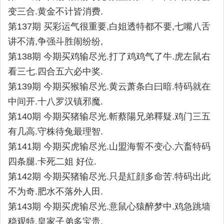
变三合.黄金不计皆消费.
第137期 买彩运气很重要,白姐透特都不要,七嘴八舌
讲不清,争强斗胜闹纷纷,
第138期 今期买鸡输尽光.打了鸡鸡气了牛.虎左鼠右
看三七.四合五六必中奖.
第139期 今期买猴输尽光.黄云萧条白曰暗.特码就在
中间开.十八罗汉镇邪魔.
第140期 今期买猪输尽光.斬蔡陽兄弟釋疑.鸡门三五
有几高.守株待兔最理智.
第141期 今期买虎输尽光.山盟海誓不变心.六畜特码
四条腿.卡死二姐 好位.
第142期 今期买猪输尽光.只是紅顔多命苦.特码出此
不为奇.肥水不落外人田.
第143期 今期买虎输尽光.意鼠心猿醉梦中.鸡急跳墙
稳观特.皇家子弟多宝贵.