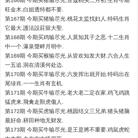
第166期 今期买猪输尽光.豆蔻梢头二月初.生肖今期
旺金木.白姐透特都不要.
第167期 今期买猪输尽光.桃花太监找妇人.特码生肖
它最大.護法設莊留大聖.
第168期 今期买鸡输尽光.人莫知其子之恶.十二生肖
中一个.瀑泉聲畔月明中.
第169期 今期买猴输尽光.从皆欢知发大财.六合人生
一五追.洞在清溪何处边.
第170期 今期买羊输尽光.六发挥出就开始.特码出在
尾绿肖.一一生肖有玄机.
第171期 今期买牛输尽光.老大老二定在家.鸡飞鸡跳
猛虎来.飛禽走獸虎傷人.
第172期 今期买虎输尽光.桃园结义三兄弟.猪头猪脑
最好命.耕田种地无财发.
第173期 今期买牛输尽光.是王是將不重要.鸡鼠虎蛇