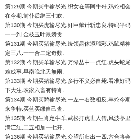
第129期 今期买牛输尽光.织女在等阿牛哥.鸡蛇相会
在今期.前仆后继三七吹.
第130期 今期买虎输尽光.奸臣献计斩忠良.特码平码
一一到.金枝玉叶最娇贵.
第131期 今期买猪输尽光.统领昆休添瑞彩.鸡鼠精神
定三八.一一合二定奇数.
第132期 今期买羊输尽光.万绿丛中一点红.虎头蛇尾
难成事.早南晚北天無雨.
第133期 今期买猪输尽光.多行不义必自毙.看准好码
下大注.农家六畜有特肖.
第134期 今期买鸡输尽光.一左一右数相反.羊蛇今期
来争特.买蓝买绿自己查.
第135期 今期生肖定牛羊,武松打虎世人传,风波亭里
满江红,二五相加一七开,
第136期 今期买猪输尽光.众望所归出一四.六合将会