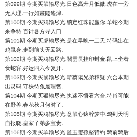
第099期 今期买鼠输尽光.日色高升月低微.虎在一旁
无人理.一行如畫隔遙津.
第100期 今期买鸡输尽光.锁定红珠能赢你.羊蛇今期
来争特.百计各方寻入口.
第101期 今期买虎输尽光.是在早晚一二天.特码出在
鸡鼠身.走到前头无回路.
第102期 今期买鸡输尽光.關雲長挂印封金.鼠上坐着
食蛇客.好运四六今复开.
第103期 今期买鼠输尽光.斬蔡陽兄弟釋疑.六合本期
出灵码.守株待兔最理智.
第104期 今期买猴输尽光.执迷不悟看六合.特肖可能
在野兽.春花秋月何时了.
第105期 今期买鸡输尽光.意鼠心猿醉梦中.鸡到天明
自报晓.皇家子弟多宝贵.
第106期 今期买羊输尽光.匿玉玺孫堅背約.鸡前鸡后