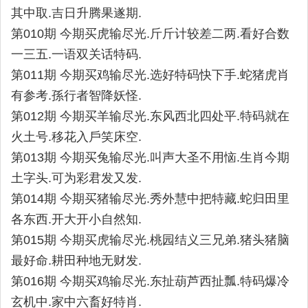
其中取.吉日升腾果遂期.
第010期 今期买虎输尽光.斤斤计较差二两.看好合数
一三五.一语双关话特码.
第011期 今期买鸡输尽光.选好特码快下手.蛇猪虎肖
有参考.孫行者智降妖怪.
第012期 今期买羊输尽光.东风西北四处平.特码就在
火土号.移花入戶笑床空.
第013期 今期买兔输尽光.叫声大圣不用恼.生肖今期
土字头.可为彩君发又发.
第014期 今期买猪输尽光.秀外慧中把特藏.蛇归田里
各东西.开大开小自然知.
第015期 今期买虎输尽光.桃园结义三兄弟.猪头猪脑
最好命.耕田种地无财发.
第016期 今期买鸡输尽光.东扯葫芦西扯瓢.特码爆冷
玄机中.家中六畜好特肖.