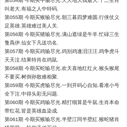
第054期 今期买牛输尽光.天大地大我最大.十二生肖
叫老大.有福之人中特码.
第055期 今期买猴输尽光.朝三暮四梦难圆.行侠仗义
足英雄.英雄难过美人关.
第056期 今期买猪输尽光.满山遮绿是牛羊.忙碌三生
隻爲伊.仙女下凡送功名.
第057期 今期买鸡输尽光.鸡别鸡逢泪汪汪.鸡争虎斗
天天泣.结果特肖在鸡鼠.
第058期 今期买蛇输尽光.欢天喜地红红火.猴头猴尾
不要买.树倒孙散难相聚.
第059期 今期买虎输尽光.一到开码心自知.看准小号
全下注.中得头彩无问题.
第060期 今期买鸡输尽光.精打细算是牛鼠.生肖本命
带红花.皆是英雄血染成.
第061期 今期买猴输尽光.半壁江同半壁紅.猴蛇猪肖