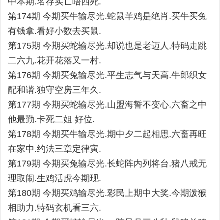
中本期.名存实亡唔四死.
第174期 今期买牛输尽光.蛇鼠羊鸡是绝肖.买牛买兔
有钱拿.看好小数去买鼠.
第175期 今期买蛇输尽光.却说也是老迈人.特码走跳
二六九.花开花落又一村.
第176期 今期买兔输尽光.平生志气与天高.牛郎织女
配和谐.独守空房三年久.
第177期 今期买蛇输尽光.山盟海誓不变心.六畜之中
他最勤.卡死二姐 好位.
第178期 今期买牛输尽光.期中夕二起相思.六畜再旺
在家中.约法三章定律寅.
第179期 今期买兔输尽光.长蛇阵内列将台.猪八戒无
理取闹.生鸡活虎今期现.
第180期 今期买鸡输尽光.彩民上期中大奖.今期泼猴
相助力.特码玄机看三六.