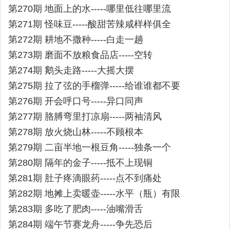
第270期 地面上的水-----哪里低往哪里流
第271期 怪味豆-----酸甜苦辣咸样样俱全
第272期 耕地不撒种-----白走一趟
第273期 磨面不放粮食品店-----空转
第274期 鹅头走路-----大摇大摆
第275期 拉了弦的手榴弹-----给谁谁都不要
第276期 开会呼口号-----异口同声
第277期 胳膊弯里打凉扇-----两袖清风
第278期 放火烧山林-----不顾根本
第279期 二亩半地一根豆角-----独条一个
第280期 隔年的金子-----抵不上现铜
第281期 肚子疼滴眼药-----点不到痛处
第282期 地摊上卖暖壶-----水平（瓶）有限
第283期 多吃了肥肉-----油嘴滑舌
第284期 端午节赛龙舟-----争先恐后