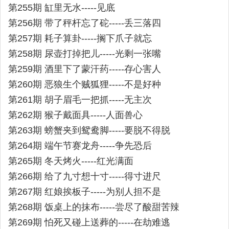
第255期 缸里无水-----见底
第256期 带了秤杆忘了砣-----丢三落四
第257期 耗子算卦-----搁下爪子就忘
第258期 尿壶打掉把儿-----光剩一张嘴
第259期 酒里下了蒙汗药-----存心害人
第260期 恶狼生个贼狐狸-----不是好种
第261期 胡子眉毛一把抓-----无主次
第262期 猴子戴面具-----人面兽心
第263期 螃蟹夹到鸳鸯脚-----要脱不得脱
第264期 端午节赛龙舟-----争先恐后
第265期 冬天烤火-----红光满面
第266期 给了九寸想十寸-----得寸进尺
第267期 红娘挨板子-----为别人担不是
第268期 饭桌上的抹布-----尝尽了酸甜苦辣
第269期 怕死又碰上送葬的-----在劫难逃