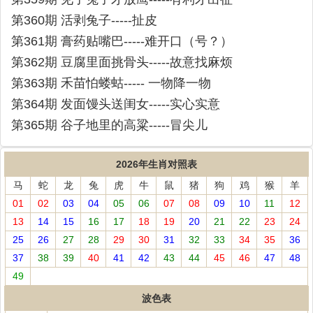
第360期 活剥兔子-----扯皮
第361期 膏药贴嘴巴-----难开口（号？）
第362期 豆腐里面挑骨头-----故意找麻烦
第363期 禾苗怕蝼蛄----- 一物降一物
第364期 发面馒头送闺女-----实心实意
第365期 谷子地里的高粱-----冒尖儿
2026年生肖对照表
马
蛇
龙
兔
虎
牛
鼠
猪
狗
鸡
猴
羊
01
02
03
04
05
06
07
08
09
10
11
12
13
14
15
16
17
18
19
20
21
22
23
24
25
26
27
28
29
30
31
32
33
34
35
36
37
38
39
40
41
42
43
44
45
46
47
48
49
波色表