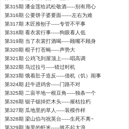
第315期 潘金莲给武松敬酒-----别有用心
第316期 公要饼子婆要面------左右为难
第317期 木匠推刨子-----专管不平事
第318期 看衣裳行事-----狗眼看人低
第319期 当了衣裳打酒喝-----顾嘴不顾身
第320期 棍子打苍蝇-----声势大
第321期 公鸡飞到屋顶上-----唱高调
第322期 鸟过拉弓-----错过时机
第323期 饿着肚子造反-----借机（饥）闹事
第324期 赶牛进鸡舍-----门路不对
第325期 二亩半地一根豆角-----独条一个
第326期 锯子锯掉烂木头-----摧枯拉朽
第327期 瓜地里的草人-----装模作样
第328期 梁山伯与祝英台-----生死不离~
第329期 海里的虾米-----掀不起大浪