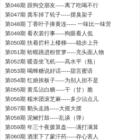
第046期 跟狗交朋友-----离了吃喝不行
第047期 粪车掉了轮子-----摆臭架子
第048期 丁香叶子捧黄连----- 一味比一味苦
第049期 看衣裳行事-----狗眼看人低
第050期 扶着拦杆上楼梯-----稳步上升
第051期 蛤蟆跳进粉笸箩-----充头面人物
第052期 暖壶坐飞机-----高水平（瓶）
第053期 喝蜂糖说好话-----甜言蜜语
第054期 红娘挨板子-----为别人担不是
第055期 黄瓜沾白糖-----干（甘）脆
第056期 糯米团滚芝麻-----多少沾点儿
第057期 鹅头走路-----大摇大摆
第058期 泥鳅打鼓-----乱谈（弹）
第059期 年三十夜拨算盘-----满打满算
第060期 酒里下了蒙汗药-----存心害人