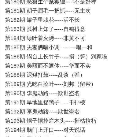
第180期 恶狼生个贼狐狸-----不是好种
第181期 胡子眉毛一把抓-----无主次
第182期 罐子里栽花-----活不长
第183期 孤树上知了-----自鸣得意
第184期 绿叶着火烤-----非黄不可
第185期 夫妻俩唱小调----- 一唱一和
第186期 锅台上长竹子-----损（笋）到家啦
第187期 美丽而不遮体-----华而不实
第188期 泥鳅打鼓-----乱谈（弹）
第189期 光吃白菜叶-----刘邦（留帮）
第190期 李鬼劫路-----欺世盗名
第191期 旱地里捉鸭子-----干扑棱
第192期 李鬼劫路-----欺世盗名
第193期 锯子锯掉烂木头-----摧枯拉朽
第194期 脑门上开口-----对天说话