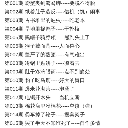
第001期 螃蟹夹到鸳鸯脚-----要脱不得脱
第002期 饿着肚子造反-----借机（饥）闹事
第003期 古书堆里的蛀虫-----吃老本
第004期 旱地里捉鸭子-----干扑棱
第005期 黑瞎子骑脖领-----熊到头上了
第006期 猴子戴面具-----人面兽心
第007期 盖严了的蒸笼-----有气难出
第008期 冷锅里贴饼子-----凉着去
第009期 肚子疼滴眼药-----点不到痛处
第010期 豹子吃马鹿-----好大的胃口
第011期 爆米花沏茶-----泡汤了
第012期 电锯开木头-----当机立断
第013期 棉花店里没棉花-----空谈（弹）
第014期 粪车掉了轮子-----摆臭架子
第015期 哭了半天不知谁死了-----自作多情