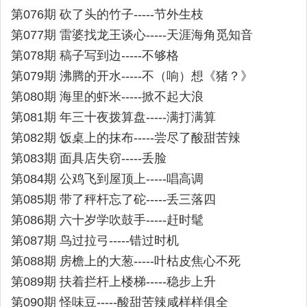
第076期 砍了头的竹子-----节外生枝
第077期 雷婆找龙王谈心-----天涯海角觅知音
第078期 稿子写到边-----不够格
第079期 沸腾的开水-----不（响）想《猪？》
第080期 海里的虾米-----掀不起大浪
第081期 年三十夜拨算盘-----满打满算
第082期 饭桌上的抹布-----尝尽了酸甜苦辣
第083期 面具店失窃-----丢脸
第084期 公鸡飞到屋顶上-----唱高调
第085期 带了秤杆忘了砣-----丢三落四
第086期 六十岁学吹鼓手-----赶时髦
第087期 鸟过拉弓-----错过时机
第088期 房檐上的大葱-----叶枯皮焦心不死
第089期 扶着拦杆上楼梯-----稳步上升
第090期 怪味豆-----酸甜苦辣咸样样俱全