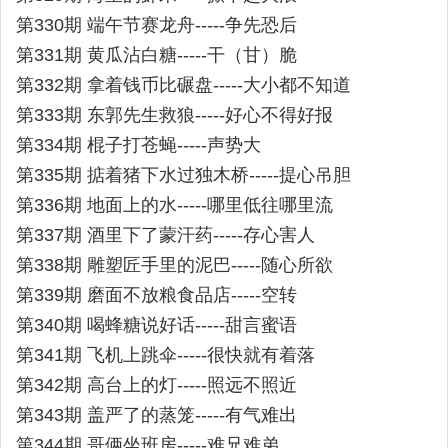
第330期 端午节赛龙舟-----争先恐后
第331期 黄瓜沾白糖-----干（甘）脆
第332期 拿着钱币比碾盘-----大小都不知道
第333期 东郭先生救狼-----好心不得好报
第334期 棍子打苍蝇-----声势大
第335期 掂着猪下水过独木桥-----提心吊胆
第336期 地面上的水-----哪里低往哪里流
第337期 酒里下了蒙汗药-----存心害人
第338期 雕塑匠手里的泥巴-----随心所欲
第339期 磨面不放粮食品店-----空转
第340期 喝蜂糖说好话-----甜言蜜语
第341期 飞机上跳伞-----很快就有着落
第342期 高台上的灯-----照远不照近
第343期 盖严了的蒸笼-----有气难出
第344期 哥俩坐班房-----难兄难弟