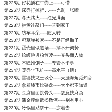
第225期 好花插在牛粪上-----可惜
第226期 尿壶打掉把儿-----光剩一张嘴
第227期 冬天烤火-----红光满面
第228期 抱黄连敲门-----苦到家了
第229期 纺车耳朵-----随人转
第230期 稻草弹被絮-----不是正经胎子
第231期 蛋壳里做道场-----摆不开架势
第232期 蛤蟆跳进粉笸箩-----充头面人物
第233期 木匠推刨子-----专管不平事
第234期 暖壶坐飞机-----高水平（瓶）
第235期 雷婆找龙王谈心-----天涯海角觅知音
第236期 拿着钱币比碾盘-----大小都不知道
第237期 豆腐里面挑骨头-----故意找麻烦
第238期 潘金莲给武松敬酒-----别有用心
第239期 冷锅里贴饼子-----凉着去