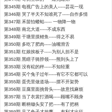
第345期 电视广告上的美人-----昙花一现
第346期 哭了半天不知谁死了-----自作多情
第347期 禾苗怕蝼蛄----- 一物降一物
第348期 南北大道-----不成东西
第349期 干塘里摸鲤鱼-----得之不易
第350期 多吃了肥肉-----油嘴滑舌
第351期 红娘挨板子-----为别人担不是
第352期 黑瞎子骑脖领-----熊到头上了
第353期 没有砣的秤-----不知轻重
第354期 买个兔子过年-----有它不它都可以
第355期 蛋壳里做道场-----摆不开架势
第356期 豆腐里面挑骨头-----故意找麻烦
第357期 当了衣裳打酒喝-----顾嘴不顾身
第358期 断柄锄头安了把-----有了把柄
第359期 见了兔子才放鹰-----有利才出征