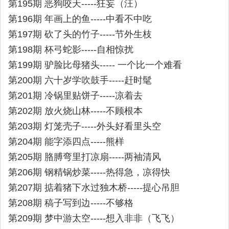
第195期 恶狗咬天-----狂妄（汪）
第196期 年画上的鱼-----中看不中吃
第197期 砍了头的竹子-----节外生枝
第198期 杯弓蛇影-----自相惊扰
第199期 驴脸比母猪头----- 一个比一个难看
第200期 六十岁学吹鼓手-----赶时髦
第201期 冷锅里贴饼子-----凉着去
第202期 放火烧山林-----不顾根本
第203期 灯笼壳子-----外头好看里头空
第204期 能字添四点-----熊样
第205期 胳膊弯里打凉扇-----两袖清风
第206期 钢精锅炒菜-----热得急，凉得快
第207期 掂着猪下水过独木桥-----提心吊胆
第208期 稿子写到边-----不够格
第209期 梦中游太空-----想入非非（飞飞）