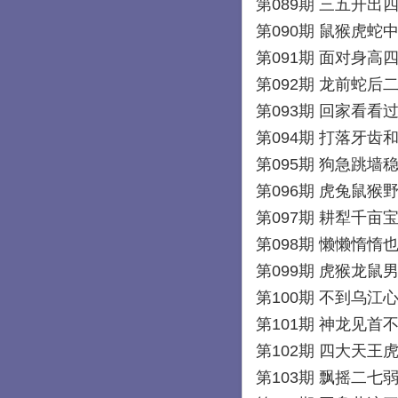
第089期 三五开出
第090期 鼠猴虎蛇
第091期 面对身高
第092期 龙前蛇后
第093期 回家看看
第094期 打落牙齿
第095期 狗急跳墙
第096期 虎兔鼠猴
第097期 耕犁千亩
第098期 懒懒惰惰
第099期 虎猴龙鼠
第100期 不到乌江
第101期 神龙见首
第102期 四大天王
第103期 飘摇二七