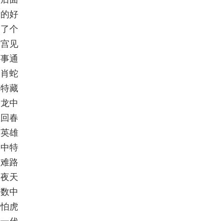
看的好
合了个
蟾宫见
万事通
一肖蛇
把特藏
虎龙中
五回春
论英雄
马中特
走难路
不夜天
大数中
不怕虎