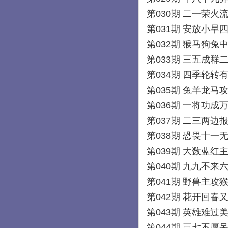
第030期 二一荣火
第031期 安放小旱
第032期 猴马狗兔
第033期 三五成群
第034期 四季轮转
第035期 兔羊龙马
第036期 一将功成
第037期 二三两边
第038期 恐畏十一
第039期 大数蓝红
第040期 九九不来
第041期 野兽主攻
第042期 花开回春
第043期 英雄难过
第044期 三七不愿