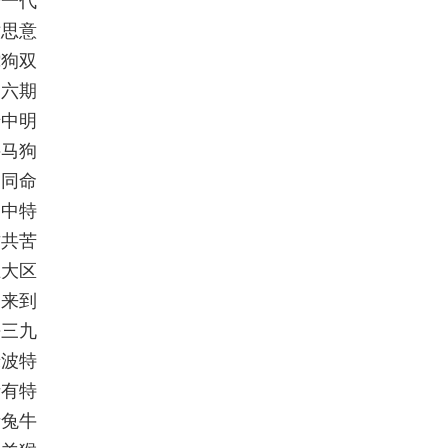
传一代
六思意
蛇狗双
三六期
暗中明
牛马狗
不同命
狗中特
甘共苦
五大区
四来到
去三九
绿波特
猪有特
猪兔牛