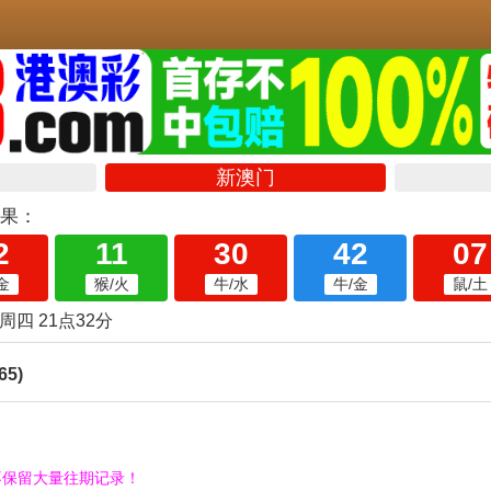
5)
不保留大量往期记录！