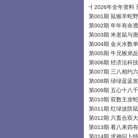
┫2026年全年资料┣
第001期 鼠猴羊蛇
第002期 年年有余
第003期 米老鼠与
第004期 金火水数
第005期 牛兄猴弟
第006期 经济法科
第007期 三八相约
第008期 绿绿蓝蓝
第009期 五心十八
第010期 双数主攻
第011期 红绿波防
第012期 六畜合双
第013期 看八来四
第014期 求神问卜