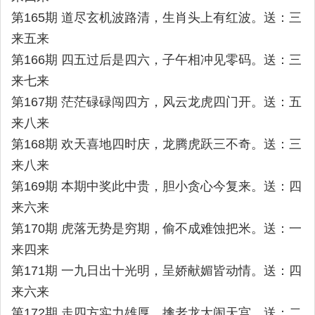
第165期 道尽玄机波路清，生肖头上有红波。送：三
来五来
第166期 四五过后是四六，子午相冲见零码。送：三
来七来
第167期 茫茫碌碌闯四方，风云龙虎四门开。送：五
来八来
第168期 欢天喜地四时庆，龙腾虎跃三不奇。送：三
来八来
第169期 本期中奖此中贵，胆小贪心今复来。送：四
来六来
第170期 虎落无势是穷期，偷不成难蚀把米。送：一
来四来
第171期 一九日出十光明，呈娇献媚皆动情。送：四
来六来
第172期 走四方实力雄厚，擒老龙大闹天宫。送：二