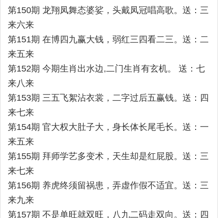
第150期 龙翔凤舞态婆娑，头戴凤冠唱高歌。送：三
来六来
第151期 在博四九赢大钱，弱红三四看二三。送：二
来五来
第152期 今期生肖出水边,二门生肖有玄机。 送：七
来八来
第153期 三五飞絮沾衣裳，二字过后五赢钱。送：四
来七来
第154期 官大权大肚子大，身长体长尾毛长。送：一
来五来
第155期 拜师学艺多变术，天生却是红屁股。送：三
来七来
第156期 养虎终须留祸患，弄虚作假不适宜。送：三
来九来
第157期 不是单旺就双旺，八九二码走双向。送：四