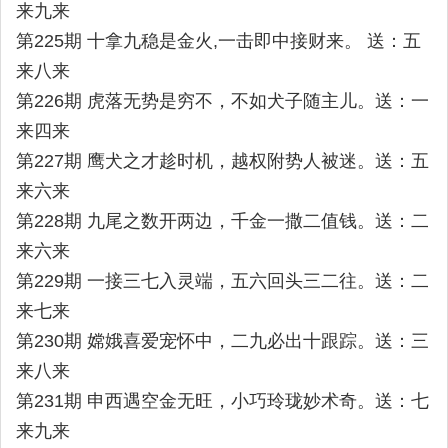
来九来
第225期 十拿九稳是金火,一击即中接财来。 送：五
来八来
第226期 虎落无势是穷不，不如犬子随主儿。送：一
来四来
第227期 鹰犬之才趁时机，越权附势人被迷。送：五
来六来
第228期 九尾之数开两边，千金一撒二值钱。送：二
来六来
第229期 一接三七入灵端，五六回头三二往。送：二
来七来
第230期 嫦娥喜爱宠怀中，二九必出十跟踪。送：三
来八来
第231期 申西遇空金无旺，小巧玲珑妙术奇。送：七
来九来