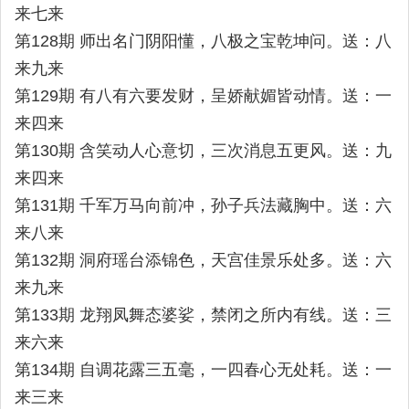
来七来
第128期 师出名门阴阳懂，八极之宝乾坤问。送：八
来九来
第129期 有八有六要发财，呈娇献媚皆动情。送：一
来四来
第130期 含笑动人心意切，三次消息五更风。送：九
来四来
第131期 千军万马向前冲，孙子兵法藏胸中。送：六
来八来
第132期 洞府瑶台添锦色，天宫佳景乐处多。送：六
来九来
第133期 龙翔凤舞态婆娑，禁闭之所内有线。送：三
来六来
第134期 自调花露三五毫，一四春心无处耗。送：一
来三来