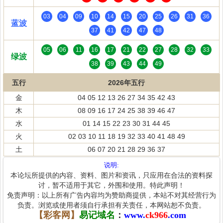
03
04
09
10
14
15
20
25
26
31
36
蓝波
37
41
42
47
48
05
06
11
16
17
21
22
27
28
32
33
绿波
38
39
43
44
49
五行
2026年五行
金
04 05 12 13 26 27 34 35 42 43
木
08 09 16 17 24 25 38 39 46 47
水
01 14 15 22 23 30 31 44 45
火
02 03 10 11 18 19 32 33 40 41 48 49
土
06 07 20 21 28 29 36 37
说明:
本论坛所提供的内容、资料、图片和资讯，只应用在合法的资料探
讨，暂不适用于其它，外围和使用。特此声明！
免责声明：以上所有广告内容均为赞助商提供，本站不对其经营行为
负责。浏览或使用者须自行承担有关责任，本网站恕不负责。
【彩客网】
易记域名
：
www.
ck966
.com