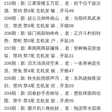
210期：新: 江雾萦楼玉万层， 老：拾千伍千旋沽
酒。禁鸡 禁0尾 玄机发 螓，开马49
209期：新: 赵公元帅终南山， 老：当期祥凤贰来
仪。禁虎 禁9尾 玄机发 哧，开猪08
208期：新: 辕门画鼓响咚咚， 老：正月斗杓初转
势。禁蛇 禁0尾 玄机发 户，开鼠19
207期：新: 果闻两两获骊珠， 老：壹树梅花壹放
翁。禁鸡 禁7尾 玄机发 寐，开鼠31
206期：新: 滔天浊浪排空来， 老：一条寒衲是生
涯。禁兔 禁4尾 玄机发 娓，开猴47
205期：新: 秋光欲雨棋声泻， 老：东风烧烛夜深
归。禁鸡 禁4尾 玄机发 炬，开龙03
204期：新: 回春妙手杏林珍， 老：楚歌肆面韩信
围。禁牛 禁3尾 玄机发 捱，开虎05
203期：新: 腊月初八馋娃娃， 老：拖泥带水苗插