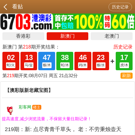
看贴
历史记录
【澳彩版新老藏宝图】
彩客网
楼主
提高速度,减少浏览流量，不保留大量往期记录！
219期：新: 点尽青青千草头， 老：不劳秉烛壶天