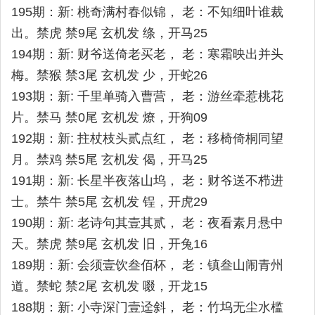
195期：新: 桃奇满村春似锦， 老：不知细叶谁裁
出。禁虎 禁9尾 玄机发 绦，开马25
194期：新: 财爷送倚老买老， 老：寒霜映出并头
梅。禁猴 禁3尾 玄机发 少，开蛇26
193期：新: 千里单骑入曹营， 老：游丝牵惹桃花
片。禁马 禁0尾 玄机发 燎，开狗09
192期：新: 拄杖枝头贰点红， 老：移椅倚桐同望
月。禁鸡 禁5尾 玄机发 偈，开马25
191期：新: 长星半夜落山坞， 老：财爷送不栉进
士。禁牛 禁5尾 玄机发 锃，开虎29
190期：新: 老诗句其壹其贰， 老：夜看素月悬中
天。禁虎 禁9尾 玄机发 旧，开兔16
189期：新: 会须壹饮叁佰杯， 老：镇叁山闹青州
道。禁蛇 禁2尾 玄机发 啜，开龙15
188期：新: 小寺深门壹迳斜， 老：竹坞无尘水槛