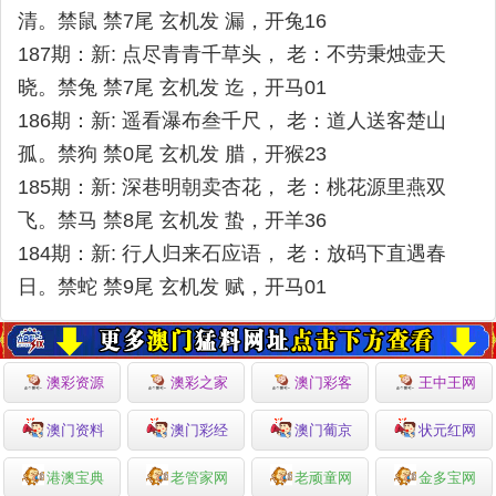
清。禁鼠 禁7尾 玄机发 漏，开兔16
187期：新: 点尽青青千草头， 老：不劳秉烛壶天
晓。禁兔 禁7尾 玄机发 迄，开马01
186期：新: 遥看瀑布叁千尺， 老：道人送客楚山
孤。禁狗 禁0尾 玄机发 腊，开猴23
185期：新: 深巷明朝卖杏花， 老：桃花源里燕双
飞。禁马 禁8尾 玄机发 蛰，开羊36
184期：新: 行人归来石应语， 老：放码下直遇春
日。禁蛇 禁9尾 玄机发 赋，开马01
澳彩资源
澳彩之家
澳门彩客
王中王网
澳门资料
澳门彩经
澳门葡京
状元红网
港澳宝典
老管家网
老顽童网
金多宝网