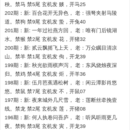
秧。禁马 禁5尾 玄机发 赕，开马25
202期：新: 百合花开无异色， 老：强弩夹射马陵
道。禁狗 禁9尾 玄机发 蛰，开兔40
201期：新: 一年过社燕方回， 老：唯有门后镜湖
水。禁猴 禁2尾 玄机发 花，开猪32
200期：新: 贰云飘摇飞上天， 老：万众瞩目清凉
山。禁羊 禁1尾 玄机发 佝，开龙39
199期：新: 秋光欲雨棋声泻， 老：东风烧烛夜深
归。禁鸡 禁4尾 玄机发 炬，开羊36
198期：新: 伍月芭蕉遇松树， 老：闲云潭影肖悠
悠。禁鼠 禁7尾 玄机发 不，开鼠07
197期：新: 夜来城外几尺雪， 老：莲断丝牵挽壹
线。禁龙 禁2尾 玄机发 莲，开猪08
196期：新: 何人执卷问吾庐， 老：听风听雨更几
夜。禁狗 禁3尾 玄机发 寅，开龙39