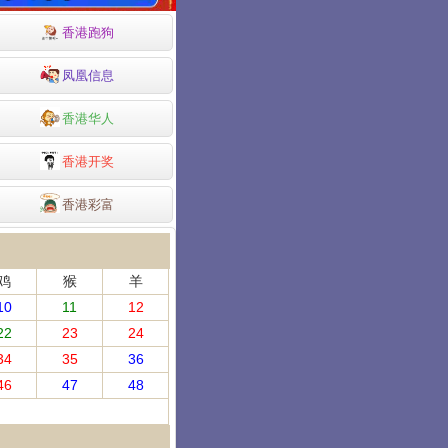
香港跑狗
凤凰信息
香港华人
香港开奖
香港彩富
鸡
猴
羊
10
11
12
22
23
24
34
35
36
46
47
48