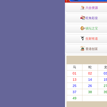
六合资源
旺角彩皇
镇坛之宝
生财有道
香港创富
马
蛇
01
02
0
13
14
1
25
26
2
37
38
3
49