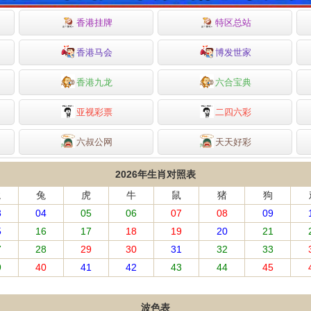
香港挂牌
特区总站
香港马会
博发世家
香港九龙
六合宝典
亚视彩票
二四六彩
六叔公网
天天好彩
2026年生肖对照表
龙
兔
虎
牛
鼠
猪
狗
3
04
05
06
07
08
09
5
16
17
18
19
20
21
7
28
29
30
31
32
33
9
40
41
42
43
44
45
波色表