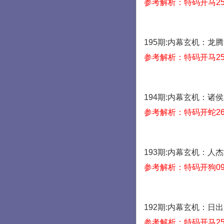
参考解析：特码开马2
195期:内幕玄机：
参考解析：特码开马2
194期:内幕玄机：
参考解析：特码开蛇2
193期:内幕玄机：
参考解析：特码开狗0
192期:内幕玄机：
参考解析：特码开马2