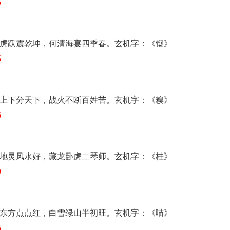
5
龙腾虎跃震乾坤，何清海宴四季春。玄机字：《铴》
5
诸侯上下分天下，战火不断百姓苦。玄机字：《糗》
6
人杰地灵风水好，藏龙卧虎二琴师。玄机字：《桂》
9
日出东方点点红，白雪绿山半初旺。玄机字：《喵》
5