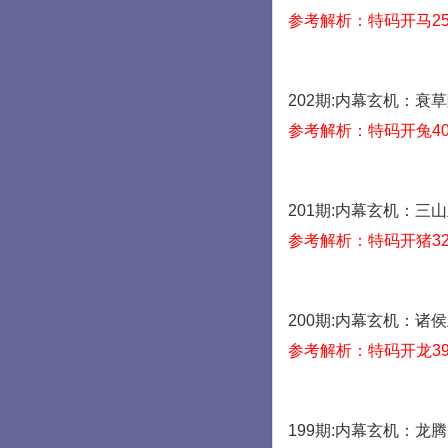
参考解析：特码开马2
202期:内幕玄机：
参考解析：特码开兔4
201期:内幕玄机：
参考解析：特码开猪3
200期:内幕玄机：
参考解析：特码开龙3
199期:内幕玄机：