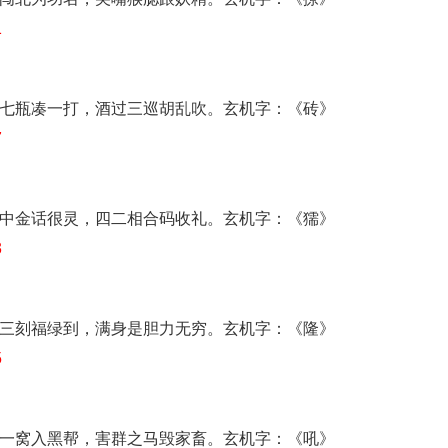
1
再来七瓶凑一打，酒过三巡胡乱吹。玄机字：《砖》
7
十七中金话很灵，四二相合码收礼。玄机字：《獳》
3
生逢三刻福绿到，满身是胆力无穷。玄机字：《隆》
5
蛇鼠一窝入黑帮，害群之马毁家畜。玄机字：《吼》