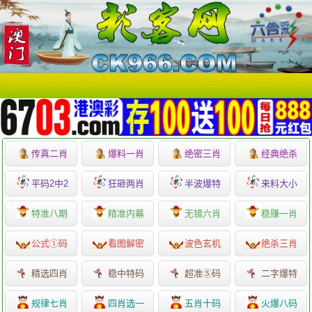
传真二肖
爆料一肖
绝密三肖
经典绝杀
平码2中2
狂砸两肖
半波爆特
来料大小
特准八期
精准内幕
无错六肖
稳赚一肖
公式①码
看图解密
波色玄机
绝杀三肖
精选四肖
稳中特码
超准⑤码
二字爆特
规律七肖
四肖选一
五肖十码
火爆八码