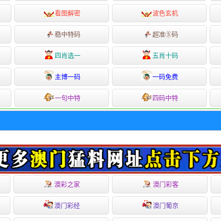
看图解密
波色玄机
稳中特码
超准⑤码
四肖选一
五肖十码
主博一码
一码免费
一句中特
四码中特
澳彩之家
澳门彩客
澳门彩经
澳门葡京