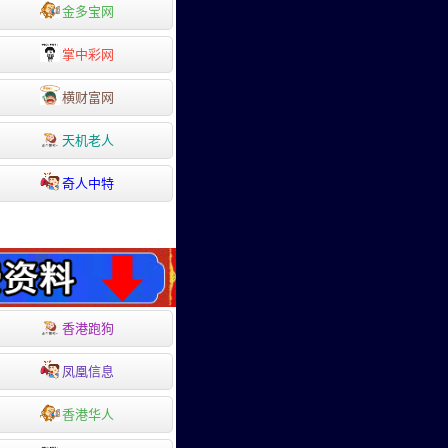
金多宝网
掌中彩网
横财富网
天机老人
奇人中特
香港跑狗
凤凰信息
香港华人