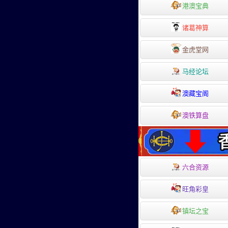
港澳宝典
诸葛神算
金虎堂网
马经论坛
澳藏宝阁
澳铁算盘
六合资源
旺角彩皇
镇坛之宝