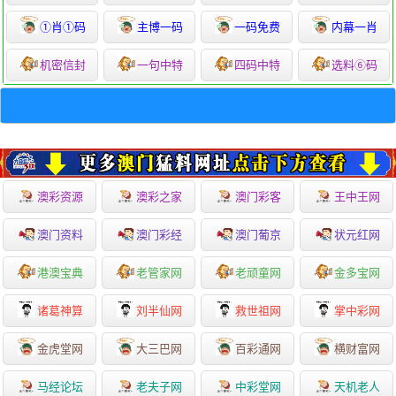
①肖①码
主博一码
一码免费
内幕一肖
机密信封
一句中特
四码中特
选料⑥码
澳彩资源
澳彩之家
澳门彩客
王中王网
澳门资料
澳门彩经
澳门葡京
状元红网
港澳宝典
老管家网
老顽童网
金多宝网
诸葛神算
刘半仙网
救世祖网
掌中彩网
金虎堂网
大三巴网
百彩通网
横财富网
马经论坛
老夫子网
中彩堂网
天机老人