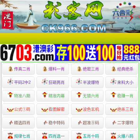
传真二肖
爆料一肖
绝密三肖
经典绝杀
平码2中2
狂砸两肖
半波爆特
来料大小
特准八期
精准内幕
无错六肖
稳赚一肖
公式①码
看图解密
波色玄机
绝杀三肖
精选四肖
稳中特码
超准⑤码
二字爆特
规律七肖
四肖选一
五肖十码
火爆八码